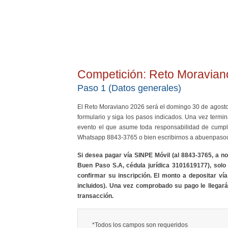
Competición: Reto Moravian
Paso 1 (Datos generales)
El Reto Moraviano 2026 será el domingo 30 de agosto a 
formulario y siga los pasos indicados. Una vez termi
evento el que asume toda responsabilidad de cumplir
Whatsapp 8843-3765 o bien escribirnos a abuenpaso
Si desea pagar vía SINPE Móvil (al 8843-3765, a n
Buen Paso S.A, cédula jurídica 3101619177
), sol
confirmar su inscripción. El monto a depositar v
incluidos). Una vez comprobado su pago le llegará
transacción.
*Todos los campos son requeridos