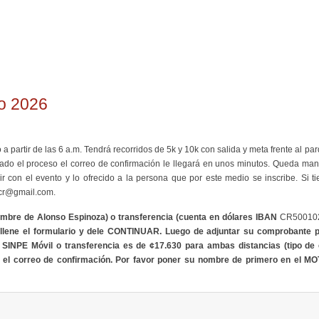
o 2026
partir de las 6 a.m. Tendrá recorridos de 5k y 10k con salida y meta frente al parq
nado el proceso el correo de confirmación le llegará en unos minutos. Queda man
 con el evento y lo ofrecido a la persona que por este medio se inscribe. Si t
cr@gmail.com.
ombre de Alonso Espinoza) o transferencia (
cuenta en dólares IBAN
CR50010
o llene el formulario y dele CONTINUAR. Luego de adjuntar su comprobante 
ía SINPE Móvil o transferencia es de ¢17.630 para ambas distancias (tipo d
 el correo de confirmación. Por favor poner su nombre de primero en el MOT