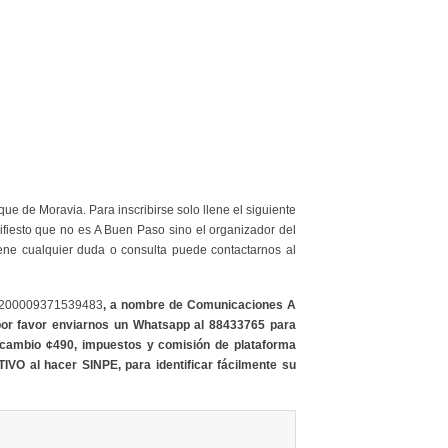
ue de Moravia. Para inscribirse solo llene el siguiente
ifiesto que no es A Buen Paso sino el organizador del
iene cualquier duda o consulta puede contactarnos al
200009371539483
, a nombre de Comunicaciones A
por favor enviarnos un Whatsapp al 88433765 para
e cambio ¢490, impuestos y comisión de plataforma
IVO al hacer SINPE, para identificar fácilmente su