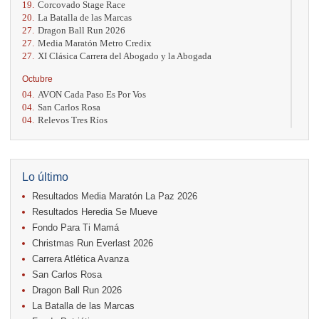
19.
Corcovado Stage Race
20.
La Batalla de las Marcas
27.
Dragon Ball Run 2026
27.
Media Maratón Metro Credix
27.
XI Clásica Carrera del Abogado y la Abogada
Octubre
04.
AVON Cada Paso Es Por Vos
04.
San Carlos Rosa
04.
Relevos Tres Ríos
04.
Kilómetros Rosa
11.
Run In The City
17.
Caribe Paradise Run
18.
Casa Turire Trail Run
Lo último
18.
Warriors Run Circuit
Resultados Media Maratón La Paz 2026
18.
Samsung Jacó Beach Half Marathon 2026
25.
KRun by Under Armour
Resultados Heredia Se Mueve
25.
Run Alajuela
Fondo Para Ti Mamá
31.
Halloween Fun Run
Christmas Run Everlast 2026
Noviembre
Carrera Atlética Avanza
08.
Lindora Run
San Carlos Rosa
15.
Entre Pan y Rosas
Dragon Ball Run 2026
La Batalla de las Marcas
Diciembre