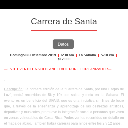
Carrera de Santa
Datos
Domingo 08 Diciembre 2019
|
6:30 am
|
La Sabana
|
5-10 km
|
¢12.000
—ESTE EVENTO HA SIDO CANCELADO POR EL ORGANIZADOR—
Descripción
: La primera edición de la "Carrera de Santa, por una Carpio de
Luz", tendrá recorridos de 5k y 10k con salida y meta en La Sabana. El
evento es en beneficio del SIFAIS, que es una iniciativa sin fines de lucro
que, a través de la enseñanza y aprendizaje de las destrezas artísticas,
deportivas y musicales, promueve la integración social a personas que viven
en zonas vulnerables de Costa Rica. Podés ver los recorridos en detalle en
el mapa de abajo. También habrá carreras para niños entre los 2 y 12 años.