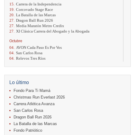
15.
Carrera de la Independencia
19.
Corcovado Stage Race
20.
La Batalla de las Marcas
27.
Dragon Ball Run 2026
27.
Media Maratón Metro Credix
27.
XI Clásica Carrera del Abogado y la Abogada
Octubre
04.
AVON Cada Paso Es Por Vos
04.
San Carlos Rosa
04.
Relevos Tres Ríos
04.
Kilómetros Rosa
11.
Run In The City
17.
Caribe Paradise Run
18.
Casa Turire Trail Run
Lo último
18.
Warriors Run Circuit
Fondo Para Ti Mamá
18.
Samsung Jacó Beach Half Marathon 2026
25.
KRun by Under Armour
Christmas Run Everlast 2026
25.
Run Alajuela
Carrera Atlética Avanza
31.
Halloween Fun Run
San Carlos Rosa
Noviembre
Dragon Ball Run 2026
08.
Lindora Run
La Batalla de las Marcas
15.
Entre Pan y Rosas
Fondo Patriótico