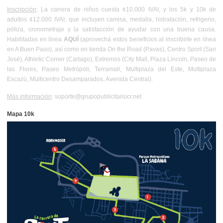
Inscripción
: La carrera de niños cuesta ¢10.000 IVAI, y los 5k y 10k de
adultos ¢12.000 IVAI, que incluyen camisa, medalla, hidratación, refrigerio,
póliza, cronometraje y la satisfacción de ayudar con una buena causa.
Habilitadas en línea
AQUÍ
(aprovechá
estos beneficios
al inscribirte en línea
en A Buen Paso), así como en tienda On the Road (Pavas), Centro Sport (San
José), Athletic Corner (Cartago), Extremos (City Mall, Plaza Lincoln, Paseo de
las Flores, Paseo Metrópoli, Terramall, Multiplaza del Este, Multiplaza
Escazú, Multicentro Desamparados, Avenida Central).
Más información
: soporte@grupopublicitariocr.net
Mapa 10k