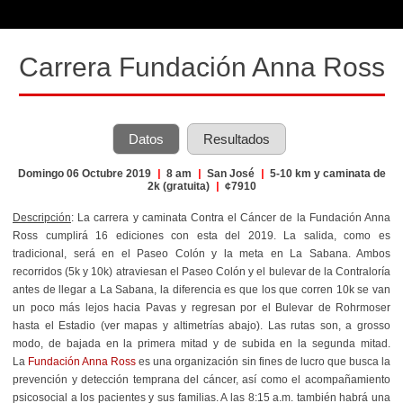
Carrera Fundación Anna Ross
Datos
Resultados
Domingo 06 Octubre 2019
|
8 am
|
San José
|
5-10 km y caminata de
2k (gratuita)
|
¢7910
Descripción
:
La carrera y caminata Contra el Cáncer de la Fundación Anna
Ross cumplirá 16 ediciones con esta del 2019. La salida, como es
tradicional, será en el Paseo Colón y la meta en La Sabana. Ambos
recorridos (5k y 10k) atraviesan el Paseo Colón y el bulevar de la Contraloría
antes de llegar a La Sabana, la diferencia es que los que corren 10k se van
un poco más lejos hacia Pavas y regresan por el Bulevar de Rohrmoser
hasta el Estadio (ver mapas y altimetrías abajo). Las rutas son, a grosso
modo, de bajada en la primera mitad y de subida en la segunda mitad.
La
Fundación Anna Ross
es una organización sin fines de lucro que busca la
prevención y detección temprana del cáncer, así como el acompañamiento
psicosocial a los pacientes y sus familias. A las 8:15 a.m. también habrá una