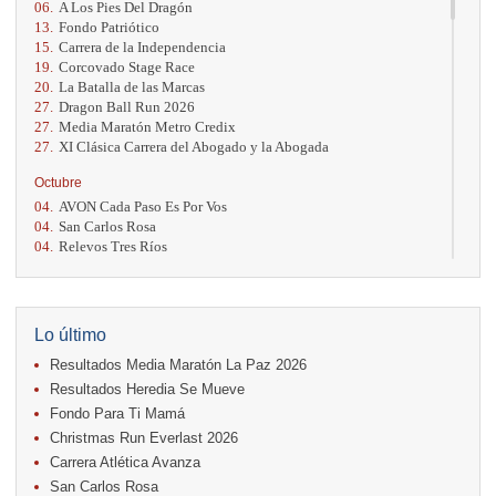
06.
A Los Pies Del Dragón
13.
Fondo Patriótico
15.
Carrera de la Independencia
19.
Corcovado Stage Race
20.
La Batalla de las Marcas
27.
Dragon Ball Run 2026
27.
Media Maratón Metro Credix
27.
XI Clásica Carrera del Abogado y la Abogada
Octubre
04.
AVON Cada Paso Es Por Vos
04.
San Carlos Rosa
04.
Relevos Tres Ríos
04.
Kilómetros Rosa
11.
Run In The City
17.
Caribe Paradise Run
18.
Casa Turire Trail Run
Lo último
18.
Warriors Run Circuit
Resultados Media Maratón La Paz 2026
18.
Samsung Jacó Beach Half Marathon 2026
25.
KRun by Under Armour
Resultados Heredia Se Mueve
25.
Run Alajuela
Fondo Para Ti Mamá
31.
Halloween Fun Run
Christmas Run Everlast 2026
Noviembre
Carrera Atlética Avanza
08.
Lindora Run
San Carlos Rosa