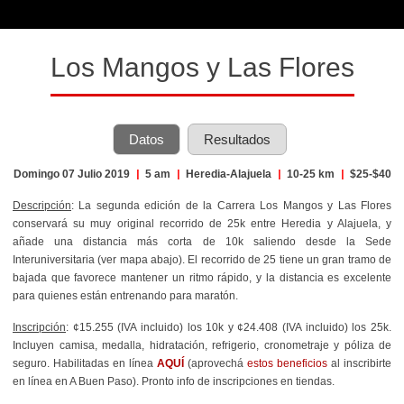
Los Mangos y Las Flores
Datos
Resultados
Domingo 07 Julio 2019
|
5 am
|
Heredia-Alajuela
|
10-25 km
|
$25-$40
Descripción
: La segunda edición de la Carrera Los Mangos y Las Flores
conservará su muy original recorrido de 25k entre Heredia y Alajuela, y
añade una distancia más corta de 10k saliendo desde la Sede
Interuniversitaria (ver mapa abajo). El recorrido de 25 tiene un gran tramo de
bajada que favorece mantener un ritmo rápido, y la distancia es excelente
para quienes están entrenando para maratón.
Inscripción
: ¢15.255 (IVA incluido) los 10k y ¢24.408 (IVA incluido) los 25k.
Incluyen camisa, medalla, hidratación, refrigerio, cronometraje y póliza de
seguro. Habilitadas en línea
AQUÍ
(aprovechá
estos beneficios
al inscribirte
en línea en A Buen Paso)
. Pronto info de inscripciones en tiendas.