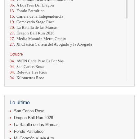
06.
A Los Pies Del Dragón
13.
Fondo Patriótico
15.
Carrera de la Independencia
19.
Corcovado Stage Race
20.
La Batalla de las Marcas
27.
Dragon Ball Run 2026
27.
Media Maratón Metro Credix
27.
XI Clásica Carrera del Abogado y la Abogada
Octubre
04.
AVON Cada Paso Es Por Vos
04.
San Carlos Rosa
04.
Relevos Tres Ríos
04.
Kilómetros Rosa
11.
Run In The City
17.
Caribe Paradise Run
18.
Casa Turire Trail Run
18.
Warriors Run Circuit
Lo último
18.
Samsung Jacó Beach Half Marathon 2026
San Carlos Rosa
25.
KRun by Under Armour
25.
Run Alajuela
Dragon Ball Run 2026
31.
Halloween Fun Run
La Batalla de las Marcas
Fondo Patriótico
Noviembre
Mi Corazón Vuela Alto