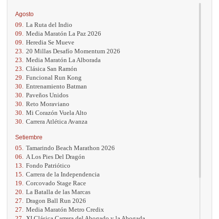
Agosto
09.
La Ruta del Indio
09.
Media Maratón La Paz 2026
09.
Heredia Se Mueve
23.
20 Millas Desafío Momentum 2026
23.
Media Maratón La Alborada
23.
Clásica San Ramón
29.
Funcional Run Kong
30.
Entrenamiento Batman
30.
Paveños Unidos
30.
Reto Moraviano
30.
Mi Corazón Vuela Alto
30.
Carrera Atlética Avanza
Setiembre
05.
Tamarindo Beach Marathon 2026
06.
A Los Pies Del Dragón
13.
Fondo Patriótico
15.
Carrera de la Independencia
19.
Corcovado Stage Race
20.
La Batalla de las Marcas
27.
Dragon Ball Run 2026
27.
Media Maratón Metro Credix
27.
XI Clásica Carrera del Abogado y la Abogada