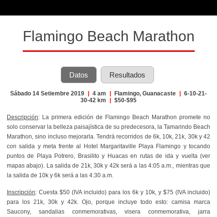
Flamingo Beach Marathon
Datos
Resultados
Sábado 14 Setiembre 2019
|
4 am
|
Flamingo, Guanacaste
|
6-10-21-
30-42 km
|
$50-$95
Descripción
: La primera edición de Flamingo Beach Marathon promete no
solo conservar la belleza paisajística de su predecesora, la Tamarindo Beach
Marathon, sino incluso mejorarla. Tendrá recorridos de 6k, 10k, 21k, 30k y 42
con salida y meta frente al Hotel Margaritaville Playa Flamingo y tocando
puntos de Playa Potrero, Brasilito y Huacas en rutas de ida y vuelta (ver
mapas abajo). La salida de 21k, 30k y 42k será a las 4:05 a.m., mientras que
la salida de 10k y 6k será a las 4:30 a.m.
Inscripción
: Cuesta $50 (IVA incluido) para los 6k y 10k, y $75 (IVA incluido)
para los 21k, 30k y 42k. Ojo, porque incluye todo esto: camisa marca
Saucony, sandalias conmemorativas, visera conmemorativa, jarra