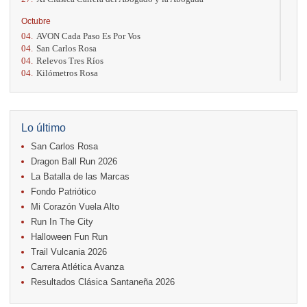
Octubre
04.
AVON Cada Paso Es Por Vos
04.
San Carlos Rosa
04.
Relevos Tres Ríos
04.
Kilómetros Rosa
11.
Run In The City
17.
Caribe Paradise Run
18.
Casa Turire Trail Run
18.
Warriors Run Circuit
Lo último
18.
Samsung Jacó Beach Half Marathon 2026
San Carlos Rosa
25.
KRun by Under Armour
25.
Run Alajuela
Dragon Ball Run 2026
31.
Halloween Fun Run
La Batalla de las Marcas
Fondo Patriótico
Noviembre
Mi Corazón Vuela Alto
08.
Lindora Run
15.
Entre Pan y Rosas
Run In The City
Halloween Fun Run
Diciembre
Trail Vulcania 2026
06.
Trail Vulcania 2026
Carrera Atlética Avanza
12.
Media Maratón Puntarenas 2026
Resultados Clásica Santaneña 2026
Carreras anteriores