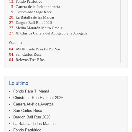
13.
Fondo Patriótico
15.
Carrera de la Independencia
19.
Corcovado Stage Race
20.
La Batalla de las Marcas
27.
Dragon Ball Run 2026
27.
Media Maratón Metro Credix
27.
XI Clásica Carrera del Abogado y la Abogada
Octubre
04.
AVON Cada Paso Es Por Vos
04.
San Carlos Rosa
04.
Relevos Tres Ríos
04.
Kilómetros Rosa
11.
Run In The City
17.
Caribe Paradise Run
18.
Casa Turire Trail Run
Lo último
18.
Warriors Run Circuit
Fondo Para Ti Mamá
18.
Samsung Jacó Beach Half Marathon 2026
25.
KRun by Under Armour
Christmas Run Everlast 2026
25.
Run Alajuela
Carrera Atlética Avanza
31.
Halloween Fun Run
San Carlos Rosa
Noviembre
Dragon Ball Run 2026
08.
Lindora Run
La Batalla de las Marcas
15.
Entre Pan y Rosas
Fondo Patriótico