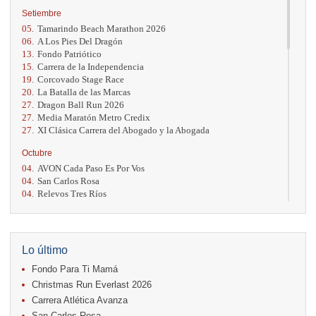
Setiembre
05.
Tamarindo Beach Marathon 2026
06.
A Los Pies Del Dragón
13.
Fondo Patriótico
15.
Carrera de la Independencia
19.
Corcovado Stage Race
20.
La Batalla de las Marcas
27.
Dragon Ball Run 2026
27.
Media Maratón Metro Credix
27.
XI Clásica Carrera del Abogado y la Abogada
Octubre
04.
AVON Cada Paso Es Por Vos
04.
San Carlos Rosa
04.
Relevos Tres Ríos
04.
Kilómetros Rosa
11.
Run In The City
17.
Caribe Paradise Run
18.
Casa Turire Trail Run
Lo último
18.
Warriors Run Circuit
Fondo Para Ti Mamá
18.
Samsung Jacó Beach Half Marathon 2026
25.
KRun by Under Armour
Christmas Run Everlast 2026
25.
Run Alajuela
Carrera Atlética Avanza
31.
Halloween Fun Run
San Carlos Rosa