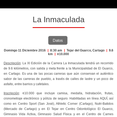
La Inmaculada
Datos
Domingo 11 Diciembre 2016
|
8:30 am
|
Tejar del Guarco, Cartago
|
9.6
km
|
¢10.000
Descripción
: La XI Edición de la Carrera La Inmaculada tendrá un recorrido
de 9.6 kilómetros, con salida y meta frente a la Municipalidad de El Guarco,
en Cartago. Es una de las pocas carreras que aún conservan el auténtico
sabor de las carreras de pueblo, a través de calles de lastre y un poco de
asfalto, entre barrios y cafetales.
Inscripción
: ¢10.000 que incluye camisa, medalla, hidratación, frutas,
cronometraje electrónico y póliza de seguro. Habilitadas en línea AQUÍ, así
como en Centro Sport (San José), Athletic Corner (Cartago), Nutri-Batidos
(Mercado de Cartago) y en El Tejar en Centro Odontológico El Guarco,
Gimnasio Vida Activa, Gimnasio Salud Física y en el Centro de Carnes